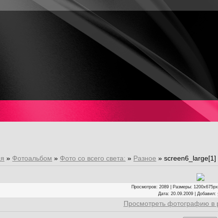
о
ая
»
Фотоальбом
»
Фото со всего света:
»
Разное
» screen6_large[1]
Просмотров
: 2089 |
Размеры
: 1200x675px
Дата
: 20.09.2009 |
Добавил
:
Просмотреть фотографию в 