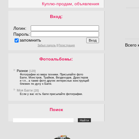
Куплю-продам, объявления
Вход:
Логин:
Пароль:
запомнить
Всего
Забыл пароль
|
Регистрация
Фотоальбомы:
Разное
[120]
Фотографии из мира техники. Присылайте фото
Багги, Монстров, Трайков, Вездеходов, Драгстеров
и т.п., а также фото других интересных конструкций
близких по духу к Багги.
Моя Багги
[20]
Если у вас есть багги присылайте фотографии.
Поиск