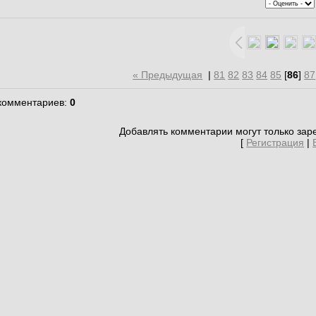
« Предыдущая
|
81
82
83
84
85
[
86
]
87
 комментариев
:
0
Добавлять комментарии могут только зар
[
Регистрация
|