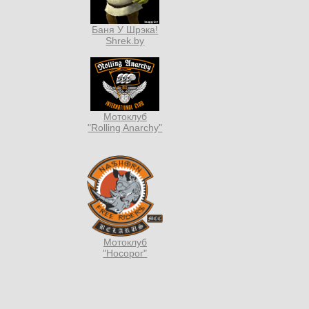
Баня У Шрэка!
Shrek.by
Мотоклуб
"Rolling Anarchy"
Мотоклуб
"Носорог"