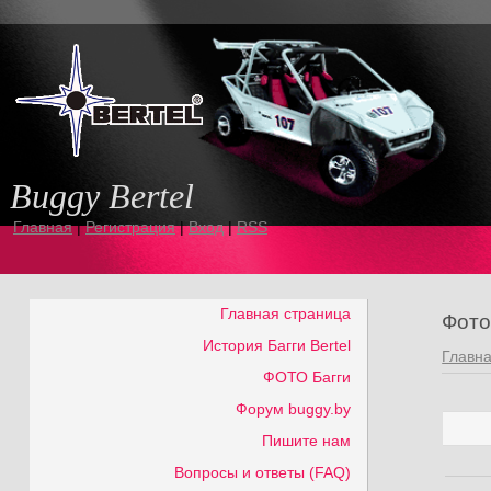
 Buggy Bertel
Главная
|
Регистрация
|
Вход
|
RSS
Главная страница
Фот
История Багги Bertel
Главн
ФОТО Багги
Форум buggy.by
Пишите нам
Вопросы и ответы (FAQ)