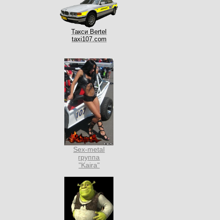
Такси Bertel
taxi107.com
Sex-metal
группа
"Kaira"